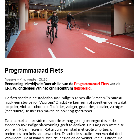
Programmaraad Fiets
Nieuws - 7 november 2016
Benoeming Matthijs de Boer als lid van de
Programmaraad Fiets
van de
CROW, onderdeel van het kenniscentrum
fietsbeleid
.
De fiets speelt in de stedenbouwkundige plannen die ik met mijn bureau
maak een stevige rol. Waarom? Omdat verkeer een rol speelt en de fiets dat
soepeler, vlotter, schoner, efficiënter, veiliger, gezonder, socialer, zuiniger
(met ruimte), leuker kan maken en ook nog goedkoper.
Dat dat met al die evidente voordelen nog geen gemeengoed is in de
stedenbouwkundige planvorming geeft te denken. Er is nog een wereld te
winnen. Ik ben fietser in Rotterdam, een stad met grote ambities, of
pretenties, om fietsstad te worden. De actuele situatie is ver van dat doel
verwijderd. De afstand tussen de idealen en de werkelijkheid is groot. De