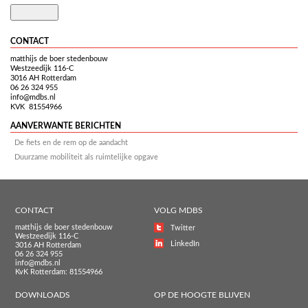
CONTACT
matthijs de boer stedenbouw
Westzeedijk 116-C
3016 AH Rotterdam
06 26 324 955
info@mdbs.nl
KVK 81554966
AANVERWANTE BERICHTEN
De fiets en de rem op de aandacht
Duurzame mobiliteit als ruimtelijke opgave
CONTACT
VOLG MDBS
matthijs de boer stedenbouw
Twitter
Westzeedijk 116-C
LinkedIn
3016 AH Rotterdam
06 26 324 955
info@mdbs.nl
KvK Rotterdam: 81554966
DOWNLOADS
OP DE HOOGTE BLIJVEN