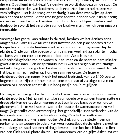
verspreiden en maakt de biotopen bereikbaar, die passen bij de habitat van
dieren. Opvallend is dat dezelfde denkwijze wordt doorgezet in de stad. De
meeste voorbeelden van biodiversiteit leggen zich toe op het maken van
verbindingen. Het is de vraag of het zinnig is om deze werkwijze op deze
manier door te zetten. Met name hogere soorten hebben veel ruimte nodig
en hebben meer last van barrières dan flora. Door te blijven werken met
doelsoorten wordt het vergroten van de biodiversiteit, wellicht een mission
impossible.
Vanwege het gebrek aan ruimte in de stad, hebben we het denken eens
omgedraaid. Wat als we nu eens niet inzetten op een paar soorten die de
happy few zijn van de biodiversiteit, maar van onderaf beginnen: bij de
planten: Onderaan elke voedselpiramide is een veelheid aan planten nodig
als basis van een goede en gezonde biotoop. Wellicht is het
aaibaarheidsgehalte van de watervlo, het kroos en de paardebloem minder
groot dan de ransuil en de spitsmuis, het is wel het begin van een zinnige
ontwikkeling van een grotere biodiversiteit in de stad. En ook vanaf de rode
lijst bezien is het inzetten op flora een zinnige keuze: De hogere
plantensoorten zijn namelijk ook het meest bedreigd. Van de 1400 soorten
hogere planten zijn er binnen het europese klimaat al 70 uitgestorven en
rennen 500 soorten achteruit. De hoogste tijd om in te grijpen.
Het vergroten van gradiënten in de stad levert veel kansen op voor diverse
plantensoorten. Met name het maken van goede overgangen tussen natte en
droge plekken en koude en warme biedt een brede basis voor een grote
plantenvariatie. In veel steden wordt de bestaande waterstructuur zo veel
mogelijk gebruikt voor waterberging: het gedeeltelijk laten verlanden van de
bestaande waterstructuur is hierdoor lastig. Ook het vernatten van de
groenstructuur is dikwijls geen optie. De druk vanuit de stedelingen om
parken en plantsoenen te gebruiken voor recreatieve doeleinden is groot en
van belang. De stad kan een bijdrage leveren door het beschikbaar stellen
van een flink areaal platte daken. Het omvormen van de grijze daken tot een