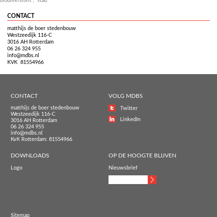
biodiversiteit
,
stad
CONTACT
matthijs de boer stedenbouw
Westzeedijk 116-C
3016 AH Rotterdam
06 26 324 955
info@mdbs.nl
KVK 81554966
CONTACT
VOLG MDBS
matthijs de boer stedenbouw
Twitter
Westzeedijk 116-C
LinkedIn
3016 AH Rotterdam
06 26 324 955
info@mdbs.nl
KvK Rotterdam: 81554966
DOWNLOADS
OP DE HOOGTE BLIJVEN
Logo
Nieuwsbrief
Sitemap