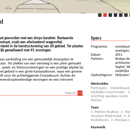
el
traat geworden met een dorps karakter. Bestaande
Specs
traat, zoals een afwisselend wegprofiel,
terkt in de herstructurering van dit gebied. Ter plaatse
Programma:
woonbuurt
jk gerealiseerd met 41 woningen.
woningen, 
Datum:
2011
Partners:
Bedaux de
t was aanleiding om een gemoedelijk dorpsplein te
architect
raan. Ter plekke van een ventweg is een plein gemaakt
Veghel, W
peel- en fietsvoorzieningen en een prettige zitplek bij
stedelijke 
 het gebied is een grote kastanjeboom, waar een groene
Opdrachtgever:
Heijmans/
eeft voor de achterliggende Oranjebuurt. Achter de
levensloopbestendige woningen en een introvert
Werkvelden
Participatie
,
Stedenbouwk
Stedelijke transformatie
,
D
TERUG
Inrichting openbare ruimte
Pleinen
Team
ir. Marloes Boutkan,
ir. Ma
Anneloes Blankendaal,
ir. 
Kockelkoren,
ir. Monique 
Keywords