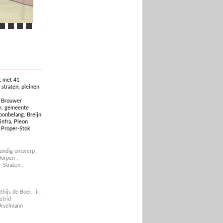
 met 41
straten, pleinen
 Brouwer
en, gemeente
oonbelang, Breijn
infra, Pleon
 Proper-Stok
undig ontwerp
,
orpen
,
,
Straten
,
tthijs de Boer,
ir.
Astrid
Urselmann