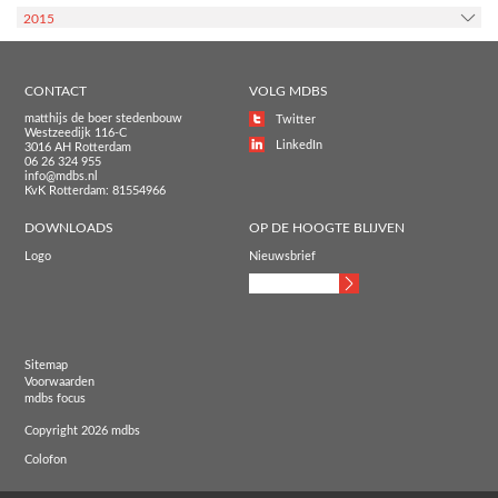
2015
CONTACT
VOLG MDBS
matthijs de boer stedenbouw
Twitter
Westzeedijk 116-C
LinkedIn
3016 AH Rotterdam
06 26 324 955
info@mdbs.nl
KvK Rotterdam: 81554966
DOWNLOADS
OP DE HOOGTE BLIJVEN
Logo
Nieuwsbrief
Sitemap
Voorwaarden
mdbs focus
Copyright 2026 mdbs
Colofon