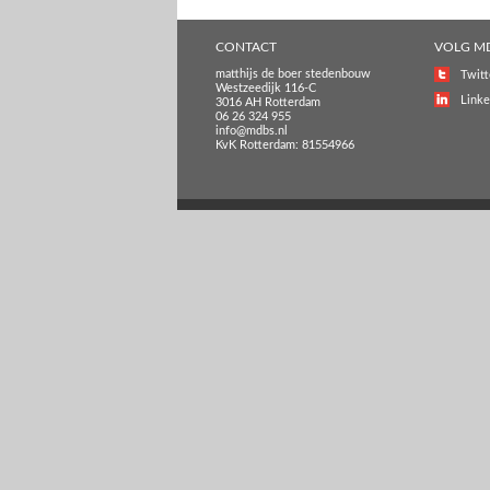
CONTACT
VOLG M
matthijs de boer stedenbouw
Twitt
Westzeedijk 116-C
Linke
3016 AH Rotterdam
06 26 324 955
info@mdbs.nl
KvK Rotterdam: 81554966