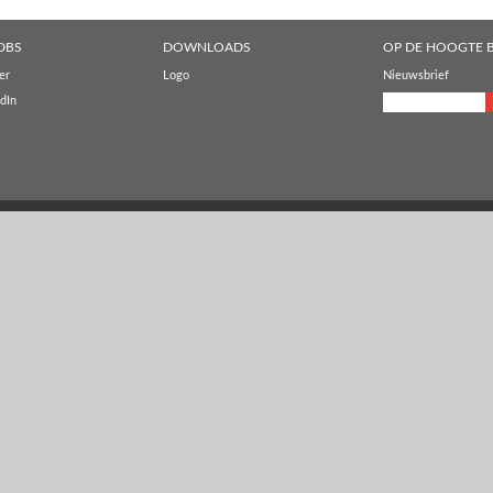
DBS
DOWNLOADS
OP DE HOOGTE B
er
Logo
Nieuwsbrief
dIn