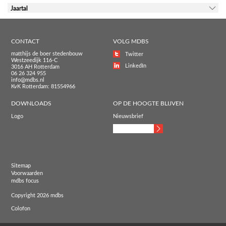
Jaartal
CONTACT
VOLG MDBS
matthijs de boer stedenbouw
Twitter
Westzeedijk 116-C
LinkedIn
3016 AH Rotterdam
06 26 324 955
info@mdbs.nl
KvK Rotterdam: 81554966
DOWNLOADS
OP DE HOOGTE BLIJVEN
Logo
Nieuwsbrief
Sitemap
Voorwaarden
mdbs focus
Copyright 2026 mdbs
Colofon