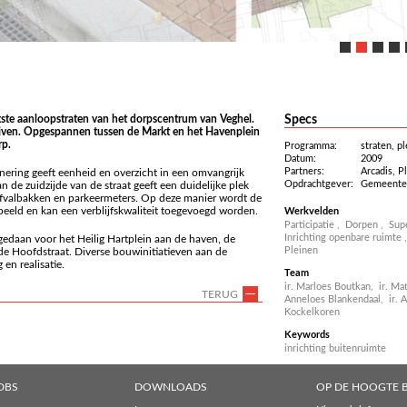
jkste aanloopstraten van het dorpscentrum van Veghel.
Specs
ijven. Opgespannen tussen de Markt en het Havenplein
rp.
Programma:
straten, p
Datum:
2009
Partners:
Arcadis, P
nering geeft eenheid en overzicht in een omvangrijk
Opdrachtgever:
Gemeente
 de zuidzijde van de straat geeft een duidelijke plek
 afvalbakken en parkeermeters. Op deze manier wordt de
speeld en kan een verblijfskwaliteit toegevoegd worden.
Werkvelden
Participatie
,
Dorpen
,
Sup
Inrichting openbare ruimte
 gedaan voor het Heilig Hartplein aan de haven, de
Pleinen
de Hoofdstraat. Diverse bouwinitiatieven aan de
en realisatie.
Team
ir. Marloes Boutkan,
ir. Ma
TERUG
Anneloes Blankendaal,
ir. 
Kockelkoren
Keywords
inrichting buitenruimte
DBS
DOWNLOADS
OP DE HOOGTE B