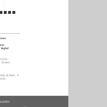
leinen
leon
 Veghel
ervisie
,
,
Straten
,
tthijs de Boer,
ir.
Astrid
LIJVEN