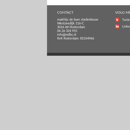
CONTACT
VOLG M
matthijs de boer stedenbouw
Twitt
Westzeedijk 116-C
Linke
3016 AH Rotterdam
06 26 324 955
info@mdbs.nl
KvK Rotterdam: 81554966