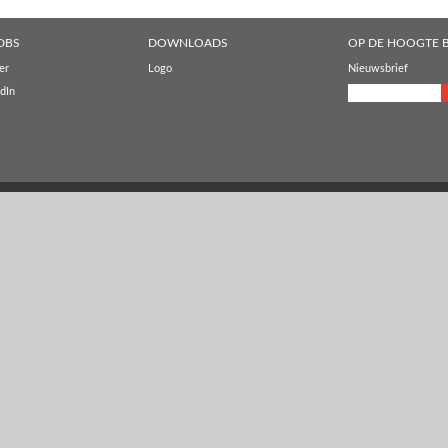
DBS
DOWNLOADS
OP DE HOOGTE B
er
Logo
Nieuwsbrief
dIn