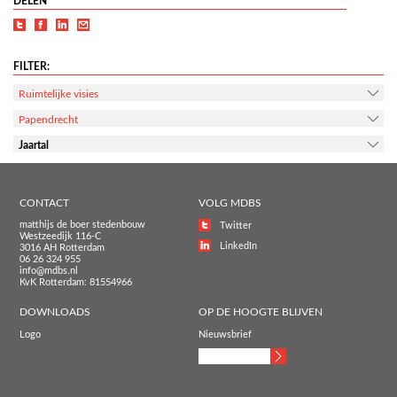
DELEN
FILTER:
Ruimtelijke visies
Papendrecht
Jaartal
CONTACT
VOLG MDBS
matthijs de boer stedenbouw
Twitter
Westzeedijk 116-C
LinkedIn
3016 AH Rotterdam
06 26 324 955
info@mdbs.nl
KvK Rotterdam: 81554966
DOWNLOADS
OP DE HOOGTE BLIJVEN
Logo
Nieuwsbrief