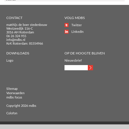
CONTACT
VOLG MDBS
matthijs de boer stedenbouw
Twitter
Westzeedijk 116-C
LinkedIn
3016 AH Rotterdam
06 26 324 955
info@mdbs.nl
KvK Rotterdam: 81554966
DOWNLOADS
OP DE HOOGTE BLIJVEN
Logo
Nieuwsbrief
Sitemap
Voorwaarden
mdbs focus
Copyright 2026 mdbs
Colofon