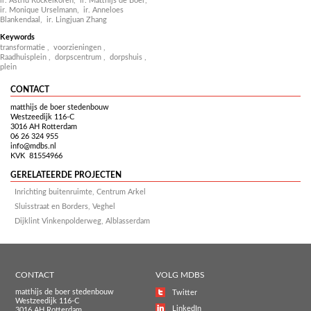
ir. Astrid Kockelkoren,
ir. Matthijs de Boer,
ir. Monique Urselmann,
ir. Anneloes
Blankendaal,
ir. Lingjuan Zhang
Keywords
transformatie
,
voorzieningen
,
Raadhuisplein
,
dorpscentrum
,
dorpshuis
,
plein
CONTACT
matthijs de boer stedenbouw
Westzeedijk 116-C
3016 AH Rotterdam
06 26 324 955
info@mdbs.nl
KVK 81554966
GERELATEERDE PROJECTEN
Inrichting buitenruimte, Centrum Arkel
Sluisstraat en Borders, Veghel
Dijklint Vinkenpolderweg, Alblasserdam
CONTACT
VOLG MDBS
matthijs de boer stedenbouw
Twitter
Westzeedijk 116-C
LinkedIn
3016 AH Rotterdam