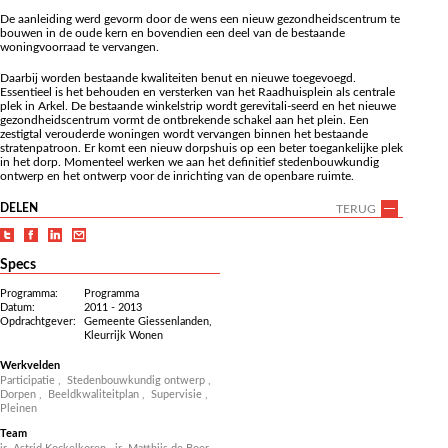
De aanleiding werd gevorm door de wens een nieuw gezondheidscentrum te
bouwen in de oude kern en bovendien een deel van de bestaande
woningvoorraad te vervangen.
Daarbij worden bestaande kwaliteiten benut en nieuwe toegevoegd.
Essentieel is het behouden en versterken van het Raadhuisplein als centrale
plek in Arkel. De bestaande winkelstrip wordt gerevitali-seerd en het nieuwe
gezondheidscentrum vormt de ontbrekende schakel aan het plein. Een
zestigtal verouderde woningen wordt vervangen binnen het bestaande
stratenpatroon. Er komt een nieuw dorpshuis op een beter toegankelijke plek
in het dorp. Momenteel werken we aan het definitief stedenbouwkundig
ontwerp en het ontwerp voor de inrichting van de openbare ruimte.
DELEN
TERUG
Specs
Programma:
Programma
Datum:
2011 - 2013
Opdrachtgever:
Gemeente Giessenlanden,
Kleurrijk Wonen
Werkvelden
Participatie
,
Stedenbouwkundig ontwerp
,
Dorpen
,
Beeldkwaliteitplan
,
Supervisie
,
Pleinen
Team