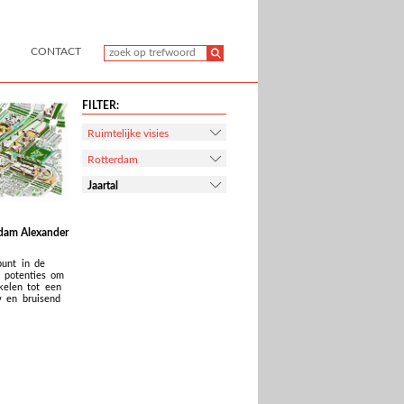
CONTACT
FILTER:
Ruimtelijke visies
Rotterdam
Jaartal
erdam Alexander
punt in de
t potenties om
kelen tot een
w en bruisend