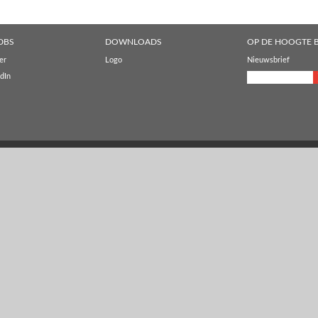
DBS
DOWNLOADS
OP DE HOOGTE B
er
Logo
Nieuwsbrief
dIn