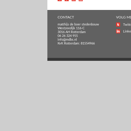
CONTACT
VOLG M
matthijs de boer stedenbouw
Twitt
Westzeedijk 116-C
Linke
3016 AH Rotterdam
06 26 324 955
info@mdbs.nl
KvK Rotterdam: 81554966