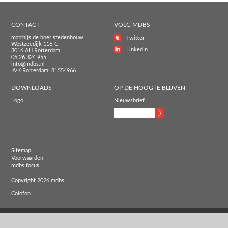
CONTACT
VOLG MDBS
matthijs de boer stedenbouw
Twitter
Westzeedijk 116-C
LinkedIn
3016 AH Rotterdam
06 26 324 955
info@mdbs.nl
KvK Rotterdam: 81554966
DOWNLOADS
OP DE HOOGTE BLIJVEN
Logo
Nieuwsbrief
Sitemap
Voorwaarden
mdbs focus
Copyright 2026 mdbs
Colofon