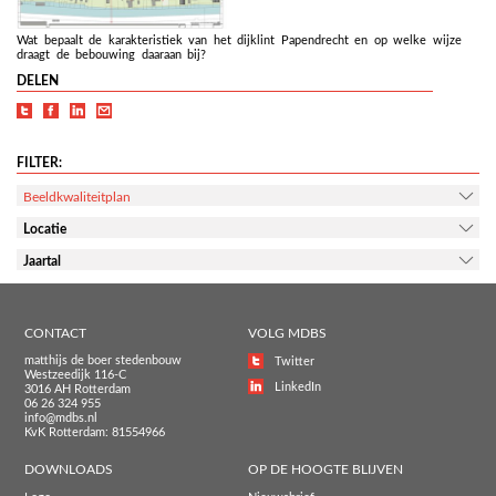
Wat bepaalt de karakteristiek van het dijklint Papendrecht en op welke wijze
draagt de bebouwing daaraan bij?
DELEN
FILTER:
Beeldkwaliteitplan
Locatie
Jaartal
CONTACT
VOLG MDBS
matthijs de boer stedenbouw
Twitter
Westzeedijk 116-C
LinkedIn
3016 AH Rotterdam
06 26 324 955
info@mdbs.nl
KvK Rotterdam: 81554966
DOWNLOADS
OP DE HOOGTE BLIJVEN