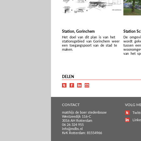
Station, Gorinchem
Station Sc
Het doel van dit plan is van het
De omgevin
stationsgebied van Gorinchem weer
wordt geke
een toegangspoort van de stad te
tussen een
maken.
woonomgev
van het spo
DELEN
CONTACT
VOLG M
matthijs de boer stedenbouw
Twitt
Westzeedijk 116-C
Linke
3016 AH Rotterdam
06 26 324 955
info@mdbs.nl
KvK Rotterdam: 81554966