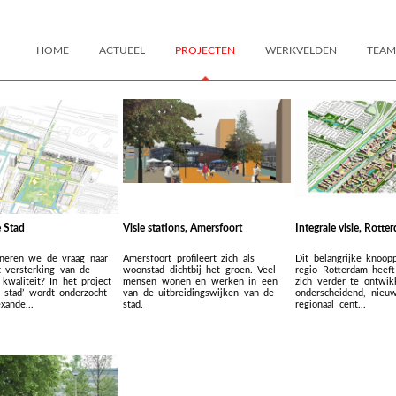
HOME
ACTUEEL
PROJECTEN
WERKVELDEN
TEAM
 Stad
Visie stations, Amersfoort
Integrale visie, Rott
neren we de vraag naar
Amersfoort profileert zich als
Dit belangrijke knoop
 versterking van de
woonstad dichtbij het groen. Veel
regio Rotterdam heef
 kwaliteit? In het project
mensen wonen en werken in een
zich verder te ontwik
e stad’ wordt onderzocht
van de uitbreidingswijken van de
onderscheidend, nieu
xande...
stad.
regionaal cent...