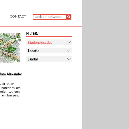
CONTACT
FILTER:
Stationslocaties
Locatie
Jaartal
erdam Alexander
punt in de
t potenties om
kelen tot een
w en bruisend