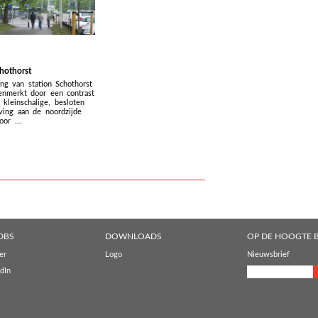
hothorst
g van station Schothorst
nmerkt door een contrast
 kleinschalige, besloten
ing aan de noordzijde
or ...
DBS
DOWNLOADS
OP DE HOOGTE B
er
Logo
Nieuwsbrief
dIn