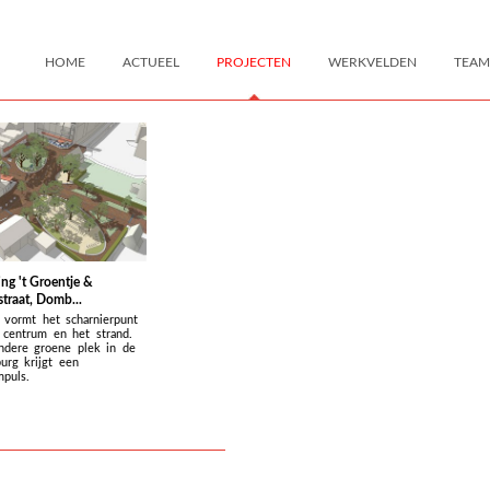
HOME
ACTUEEL
PROJECTEN
WERKVELDEN
TEAM
ing 't Groentje &
straat, Domb...
e vormt het scharnierpunt
 centrum en het strand.
ndere groene plek in de
rg krijgt een
mpuls.