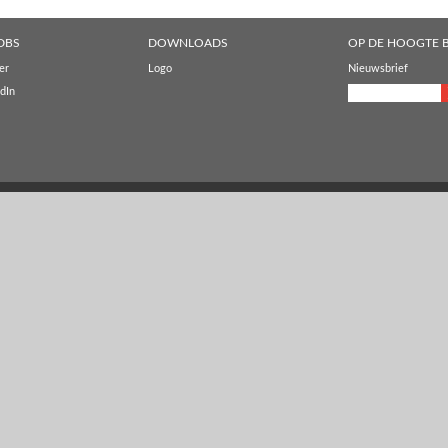
DBS
DOWNLOADS
OP DE HOOGTE B
er
Logo
Nieuwsbrief
dIn