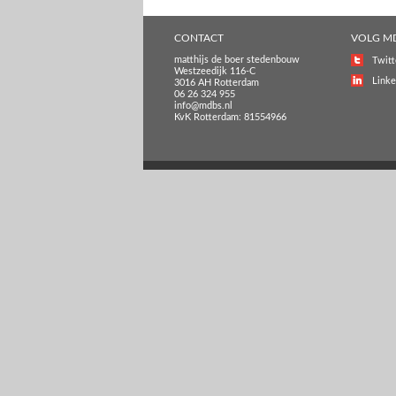
CONTACT
VOLG M
matthijs de boer stedenbouw
Twitt
Westzeedijk 116-C
Linke
3016 AH Rotterdam
06 26 324 955
info@mdbs.nl
KvK Rotterdam: 81554966