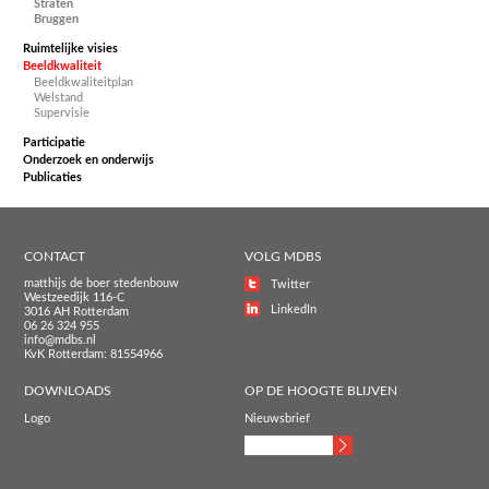
Straten
Bruggen
Ruimtelijke visies
Beeldkwaliteit
Beeldkwaliteitplan
Welstand
Supervisie
Participatie
Onderzoek en onderwijs
Publicaties
CONTACT
VOLG MDBS
matthijs de boer stedenbouw
Twitter
Westzeedijk 116-C
LinkedIn
3016 AH Rotterdam
06 26 324 955
info@mdbs.nl
KvK Rotterdam: 81554966
DOWNLOADS
OP DE HOOGTE BLIJVEN
Logo
Nieuwsbrief