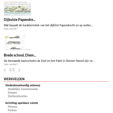
Dijkvisie Papendre...
Wat bepaalt de karakteristiek van het dijklint Papendrecht en op welke...
Lees verder>
Brede school, Diem...
De bestaande basisscholen de Duif en het Palet in Diemen Noord zijn ve...
Lees verder>
1
/
1
WERKVELDEN
Stedenbouwkundig ontwerp
Stedelijke transformatie
Dorpen
Stationslocaties
Inrichting openbare ruimte
Pleinen
Parken